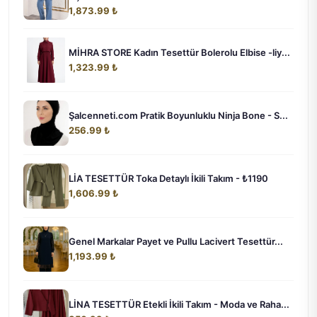
1,873.99 ₺
MİHRA STORE Kadın Tesettür Bolerolu Elbise -liy...
1,323.99 ₺
Şalcenneti.com Pratik Boyunluklu Ninja Bone - S...
256.99 ₺
LİA TESETTÜR Toka Detaylı İkili Takım - ₺1190
1,606.99 ₺
Genel Markalar Payet ve Pullu Lacivert Tesettür...
1,193.99 ₺
LİNA TESETTÜR Etekli İkili Takım - Moda ve Raha...