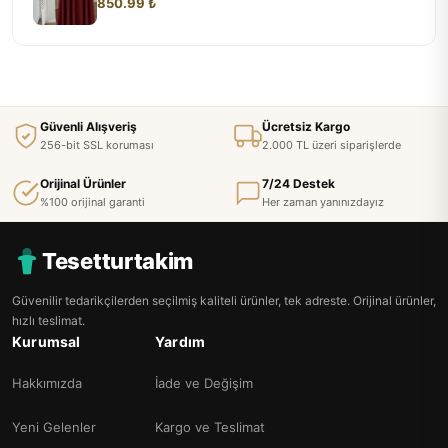
850.99 ₺
Güvenli Alışveriş
Ücretsiz Kargo
256-bit SSL koruması
2.000 TL üzeri siparişlerde
Orijinal Ürünler
7/24 Destek
%100 orijinal garanti
Her zaman yanınızdayız
Tesetturtakim
Güvenilir tedarikçilerden seçilmiş kaliteli ürünler, tek adreste. Orijinal ürünler,
hızlı teslimat.
Kurumsal
Yardım
Hakkımızda
İade ve Değişim
Yeni Gelenler
Kargo ve Teslimat