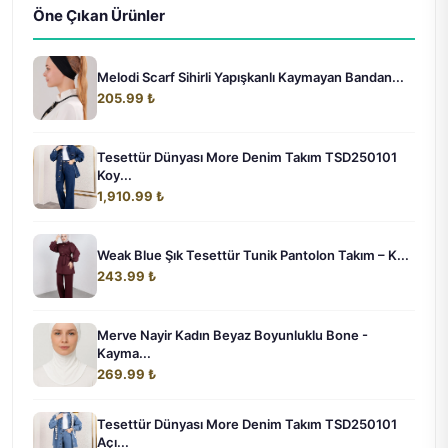
Öne Çıkan Ürünler
Melodi Scarf Sihirli Yapışkanlı Kaymayan Bandan...
205.99 ₺
Tesettür Dünyası More Denim Takım TSD250101
Koy...
1,910.99 ₺
Weak Blue Şık Tesettür Tunik Pantolon Takım – K...
243.99 ₺
Merve Nayir Kadın Beyaz Boyunluklu Bone -
Kayma...
269.99 ₺
Tesettür Dünyası More Denim Takım TSD250101
Açı...