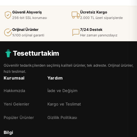
Güvenli Alışveriş
Ücretsiz Kargo
256-bit SSL koruması
2.000 TL üzeri siparişlerde
Orijinal Ürünler
7/24 Destek
%100 orijinal garanti
Her zaman yanınızdayız
Tesetturtakim
Güvenilir tedarikçilerden seçilmiş kaliteli ürünler, tek adreste. Orijinal ürünler,
hızlı teslimat.
Kurumsal
Yardım
Hakkımızda
İade ve Değişim
Yeni Gelenler
Kargo ve Teslimat
Popüler Ürünler
Gizlilik Politikası
Bilgi