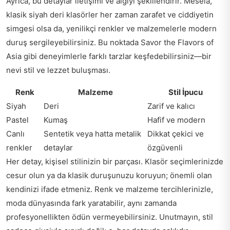
Ayrıca, bu detaylar iletişimi ve algıyı şekillendirir. Mesela,
klasik siyah deri klasörler her zaman zarafet ve ciddiyetin
simgesi olsa da, yenilikçi renkler ve malzemelerle modern
duruş sergileyebilirsiniz. Bu noktada
Savor the Flavors of
Asia
gibi deneyimlerle farklı tarzlar keşfedebilirsiniz—bir
nevi stil ve lezzet buluşması.
Renk
Malzeme
Stil İpucu
Siyah
Deri
Zarif ve kalıcı
Pastel
Kumaş
Hafif ve modern
Canlı
Sentetik veya hatta metalik
Dikkat çekici ve
renkler
detaylar
özgüvenli
Her detay, kişisel stilinizin bir parçası. Klasör seçimlerinizde
cesur olun ya da klasik duruşunuzu koruyun; önemli olan
kendinizi ifade etmeniz. Renk ve malzeme tercihlerinizle,
moda dünyasında fark yaratabilir, aynı zamanda
profesyonellikten ödün vermeyebilirsiniz. Unutmayın, stil