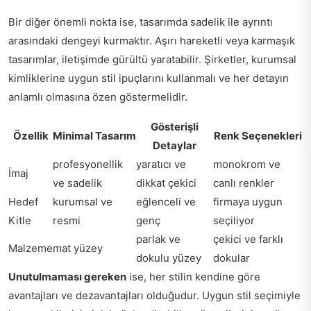
Bir diğer önemli nokta ise, tasarımda sadelik ile ayrıntı
arasındaki dengeyi kurmaktır. Aşırı hareketli veya karmaşık
tasarımlar, iletişimde gürültü yaratabilir. Şirketler, kurumsal
kimliklerine uygun stil ipuçlarını kullanmalı ve her detayın
anlamlı olmasına özen göstermelidir.
Gösterişli
Özellik
Minimal Tasarım
Renk Seçenekleri
Detaylar
profesyonellik
yaratıcı ve
monokrom ve
İmaj
ve sadelik
dikkat çekici
canlı renkler
Hedef
kurumsal ve
eğlenceli ve
firmaya uygun
Kitle
resmi
genç
seçiliyor
parlak ve
çekici ve farklı
Malzeme
mat yüzey
dokulu yüzey
dokular
Unutulmaması gereken
ise, her stilin kendine göre
avantajları ve dezavantajları olduğudur. Uygun stil seçimiyle