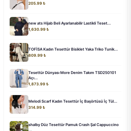
205.99 ₺
new ats Hijab Beli Ayarlanabilir Lastikli Teset...
1,630.99 ₺
TOFİSA Kadın Tesettür Bisiklet Yaka Triko Tunik...
809.99 ₺
Tesettür Dünyası More Denim Takım TSD250101
Açı...
1,873.99 ₺
Melodi Scarf Kadın Tesettür İç Başörtüsü İç Tül...
314.99 ₺
shalby Düz Tesettür Pamuk Crash Şal Cappuccino
...