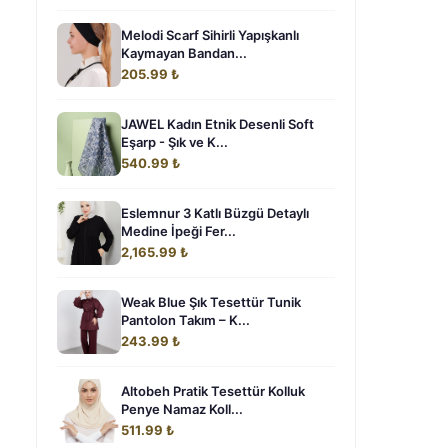
Melodi Scarf Sihirli Yapışkanlı
Kaymayan Bandan...
205.99 ₺
JAWEL Kadın Etnik Desenli Soft
Eşarp - Şık ve K...
540.99 ₺
Eslemnur 3 Katlı Büzgü Detaylı
Medine İpeği Fer...
2,165.99 ₺
Weak Blue Şık Tesettür Tunik
Pantolon Takım – K...
243.99 ₺
Altobeh Pratik Tesettür Kolluk
Penye Namaz Koll...
511.99 ₺