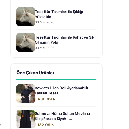
Tesettür Takımları ile Şıklığı
Yükseltin
03 Mar 2026
Tesettür Takımları ile Rahat ve Şık
Olmanın Yolu
03 Mar 2026
ı
Öne Çıkan Ürünler
new ats Hijab Beli Ayarlanabilir
Lastikli Teset...
1,630.99 ₺
Suhneva Hüma Sultan Mevlana
Kloş Ferace Siyah -...
e
1,132.99 ₺