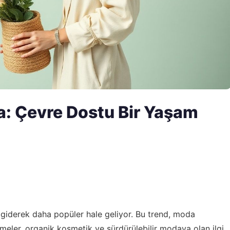
a: Çevre Dostu Bir Yaşam
 giderek daha popüler hale geliyor. Bu trend, moda
eler, organik kosmetik ve sürdürülebilir modaya olan ilgi