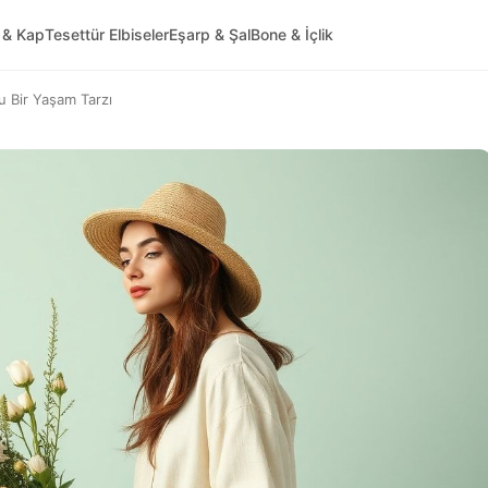
 & Kap
Tesettür Elbiseler
Eşarp & Şal
Bone & İçlik
 Bir Yaşam Tarzı