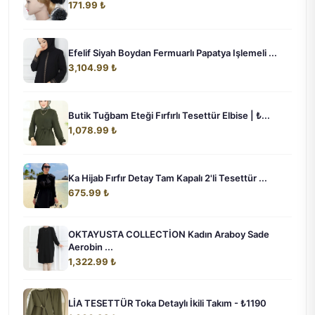
171.99 ₺
Efelif Siyah Boydan Fermuarlı Papatya Işlemeli ...
3,104.99 ₺
Butik Tuğbam Eteği Fırfırlı Tesettür Elbise | ₺...
1,078.99 ₺
Ka Hijab Fırfır Detay Tam Kapalı 2'li Tesettür ...
675.99 ₺
OKTAYUSTA COLLECTİON Kadın Araboy Sade
Aerobin ...
1,322.99 ₺
LİA TESETTÜR Toka Detaylı İkili Takım - ₺1190