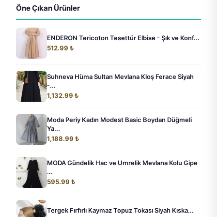
Öne Çıkan Ürünler
ENDERON Tericoton Tesettür Elbise - Şık ve Konf...
512.99 ₺
Suhneva Hüma Sultan Mevlana Kloş Ferace Siyah
-...
1,132.99 ₺
Moda Periy Kadın Modest Basic Boydan Düğmeli
Ya...
1,188.99 ₺
MODA Gündelik Hac ve Umrelik Mevlana Kolu Gipe
...
595.99 ₺
Tergek Fırfırlı Kaymaz Topuz Tokası Siyah Kıska...