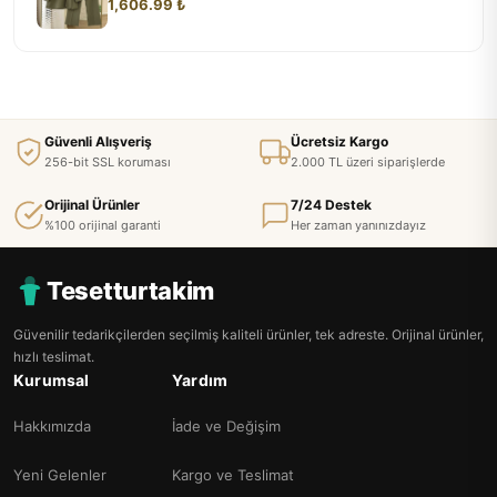
1,606.99 ₺
Güvenli Alışveriş
Ücretsiz Kargo
256-bit SSL koruması
2.000 TL üzeri siparişlerde
Orijinal Ürünler
7/24 Destek
%100 orijinal garanti
Her zaman yanınızdayız
Tesetturtakim
Güvenilir tedarikçilerden seçilmiş kaliteli ürünler, tek adreste. Orijinal ürünler,
hızlı teslimat.
Kurumsal
Yardım
Hakkımızda
İade ve Değişim
Yeni Gelenler
Kargo ve Teslimat