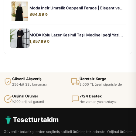
Moda İncir Umrelik Ceppenli Ferace | Elegant ve...
864.99 ₺
MODA Kolu Lazer Kesimli Taşlı Medine Ipeği Yazl...
1,857.99 ₺
Güvenli Alışveriş
Ücretsiz Kargo
256-bit SSL koruması
2.000 TL üzeri siparişlerde
Orijinal Ürünler
7/24 Destek
%100 orijinal garanti
Her zaman yanınızdayız
Tesetturtakim
Güvenilir tedarikçilerden seçilmiş kaliteli ürünler, tek adreste. Orijinal ürünler,