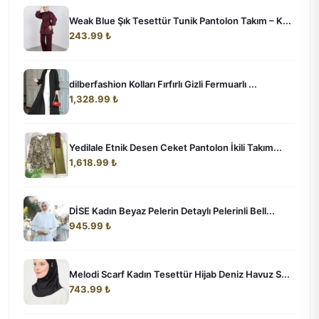
Weak Blue Şık Tesettür Tunik Pantolon Takım – K...
243.99 ₺
dilberfashion Kolları Fırfırlı Gizli Fermuarlı ...
1,328.99 ₺
Yedilale Etnik Desen Ceket Pantolon İkili Takım...
1,618.99 ₺
DİSE Kadın Beyaz Pelerin Detaylı Pelerinli Bell...
945.99 ₺
Melodi Scarf Kadın Tesettür Hijab Deniz Havuz S...
743.99 ₺