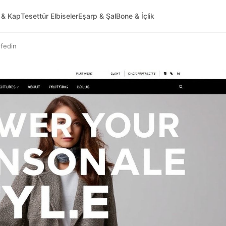
 & Kap
Tesettür Elbiseler
Eşarp & Şal
Bone & İçlik
şfedin