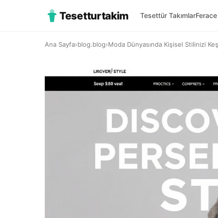
Tesetturtakim
Tesettür Takımlar
Ferace
Ana Sayfa
›
blog.blog
›
Moda Dünyasında Kişisel Stilinizi Ke