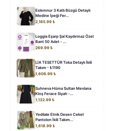
Eslemnur 3 Katlı Büzgü Detaylı
Medine İpeği Fer...
2,165.99 ₺
Loggia Eşarp Şal Kaydırmaz Özel
Bant 50 Adet - ...
269.99 ₺
LİA TESETTÜR Toka Detaylı İkili
Takım - ₺1190
1,606.99 ₺
Suhneva Hüma Sultan Mevlana
Kloş Ferace Siyah -...
1,132.99 ₺
Yedilale Etnik Desen Ceket
Pantolon İkili Takım...
1,618.99 ₺