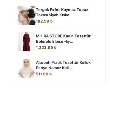
Tergek Fırfırlı Kaymaz Topuz
Tokası Siyah Kıska...
182.99 ₺
MİHRA STORE Kadın Tesettür
Bolerolu Elbise -liy...
1,323.99 ₺
Altobeh Pratik Tesettür Kolluk
Penye Namaz Koll...
511.99 ₺