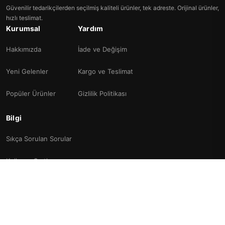
Güvenilir tedarikçilerden seçilmiş kaliteli ürünler, tek adreste. Orijinal ürünler,
hızlı teslimat.
Kurumsal
Yardım
Hakkımızda
İade ve Değişim
Yeni Gelenler
Kargo ve Teslimat
Popüler Ürünler
Gizlilik Politikası
Bilgi
Sıkça Sorulan Sorular
Kullanım Şartları
İletişim
© 2026 Tesetturtakim. Tüm hakları saklıdır.