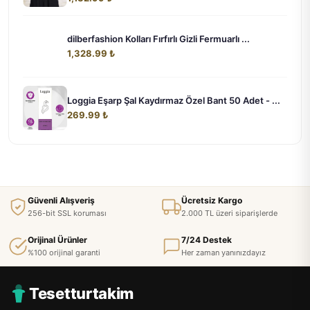
dilberfashion Kolları Fırfırlı Gizli Fermuarlı ...
1,328.99 ₺
Loggia Eşarp Şal Kaydırmaz Özel Bant 50 Adet - ...
269.99 ₺
Güvenli Alışveriş
Ücretsiz Kargo
256-bit SSL koruması
2.000 TL üzeri siparişlerde
Orijinal Ürünler
7/24 Destek
%100 orijinal garanti
Her zaman yanınızdayız
Tesetturtakim