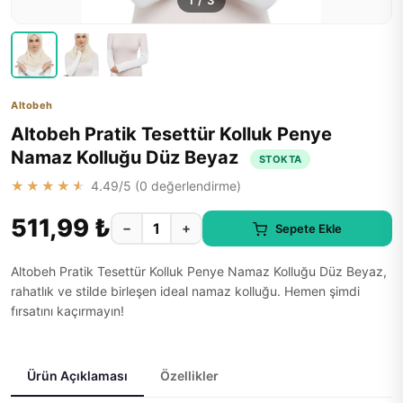
1
/
3
Altobeh
Altobeh Pratik Tesettür Kolluk Penye
Namaz Kolluğu Düz Beyaz
STOKTA
★★★★★
4.49
/5 (
0
değerlendirme)
511,99 ₺
−
+
Sepete Ekle
Altobeh Pratik Tesettür Kolluk Penye Namaz Kolluğu Düz Beyaz,
rahatlık ve stilde birleşen ideal namaz kolluğu. Hemen şimdi
fırsatını kaçırmayın!
Ürün Açıklaması
Özellikler