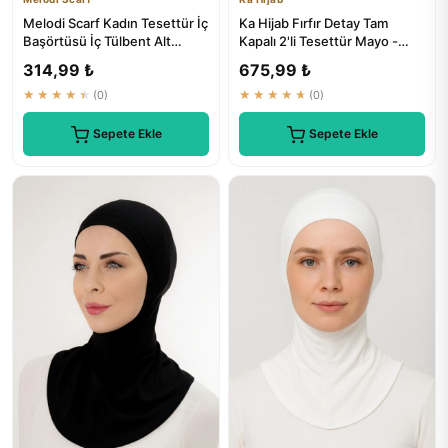
Melodi Scarf Kadın Tesettür İç
Ka Hijab Fırfır Detay Tam
Başörtüsü İç Tülbent Alt
Kapalı 2'li Tesettür Mayo -
Tülbent Siyah Oyalı T...
Siyah
314,99 ₺
675,99 ₺
★★★★★
(0)
★★★★★
(0)
Sepete Ekle
Sepete Ekle