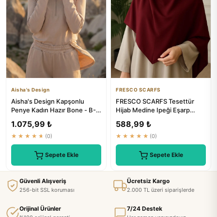
Aisha's Design
FRESCO SCARFS
Aisha's Design Kapşonlu
FRESCO SCARFS Tesettür
Penye Kadın Hazır Bone - B-
Hijab Medine Ipeği Eşarp
89P Çikolata
120x120 Bordo - ₺346.01
1.075,99 ₺
588,99 ₺
★★★★★
(0)
★★★★★
(0)
Sepete Ekle
Sepete Ekle
Güvenli Alışveriş
Ücretsiz Kargo
256-bit SSL koruması
2.000 TL üzeri siparişlerde
Orijinal Ürünler
7/24 Destek