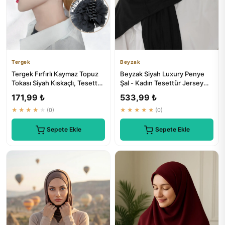
Tergek
Beyzak
Tergek Fırfırlı Kaymaz Topuz
Beyzak Siyah Luxury Penye
Tokası Siyah Kıskaçlı, Tesettür
Şal - Kadın Tesettür Jersey
Eşarp Bone Altın...
Hijab Lycra Shawl
171,99 ₺
533,99 ₺
★★★★★
(0)
★★★★★
(0)
Sepete Ekle
Sepete Ekle