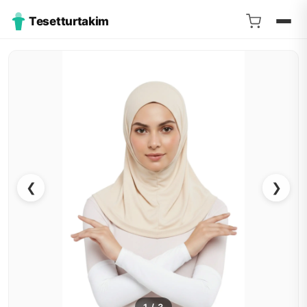
Tesetturtakim
❮
❯