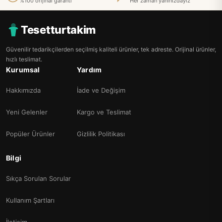
%100 orijinal garanti
Her zaman yanınızdayız
Tesetturtakim
Güvenilir tedarikçilerden seçilmiş kaliteli ürünler, tek adreste. Orijinal ürünler,
hızlı teslimat.
Kurumsal
Yardım
Hakkımızda
İade ve Değişim
Yeni Gelenler
Kargo ve Teslimat
Popüler Ürünler
Gizlilik Politikası
Bilgi
Sıkça Sorulan Sorular
Kullanım Şartları