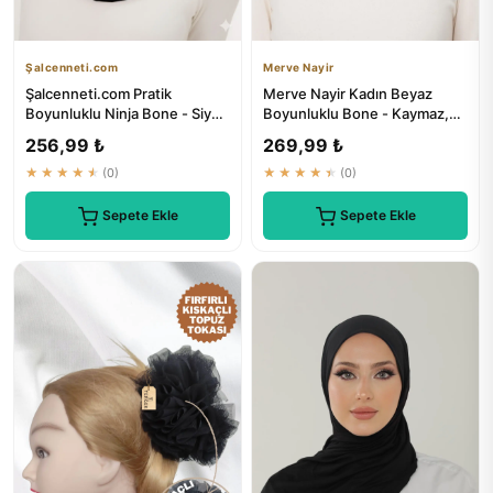
Şalcenneti.com
Merve Nayir
Şalcenneti.com Pratik
Merve Nayir Kadın Beyaz
Boyunluklu Ninja Bone - Siyah
Boyunluklu Bone - Kaymaz,
Kaymaz Terletmez Esnek
Tam Kapalı Tesettür Bone
256,99 ₺
269,99 ₺
Gü...
★★★★★
(0)
★★★★★
(0)
Sepete Ekle
Sepete Ekle