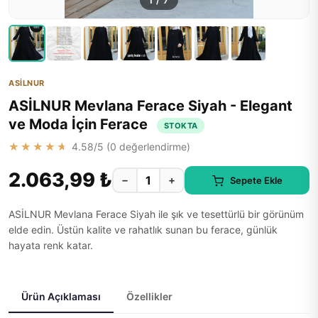
1
/
7
ASİLNUR
ASİLNUR Mevlana Ferace Siyah - Elegant
ve Moda İçin Ferace
STOKTA
★★★★★
4.58
/5 (
0
değerlendirme)
2.063,99 ₺
−
+
Sepete Ekle
ASİLNUR Mevlana Ferace Siyah ile şık ve tesettürlü bir görünüm
elde edin. Üstün kalite ve rahatlık sunan bu ferace, günlük
hayata renk katar.
Ürün Açıklaması
Özellikler