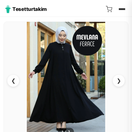
Tesetturtakim
❮
❯