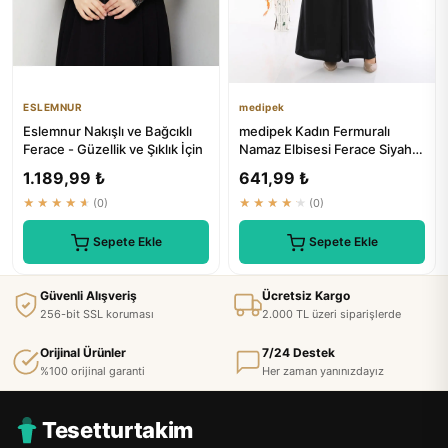
ESLEMNUR
medipek
Eslemnur Nakışlı ve Bağcıklı
medipek Kadın Fermuralı
Ferace - Güzellik ve Şıklık İçin
Namaz Elbisesi Ferace Siyah -
Premium Kalite
1.189,99 ₺
641,99 ₺
★★★★★
(0)
★★★★★
(0)
Sepete Ekle
Sepete Ekle
Güvenli Alışveriş
Ücretsiz Kargo
256-bit SSL koruması
2.000 TL üzeri siparişlerde
Orijinal Ürünler
7/24 Destek
%100 orijinal garanti
Her zaman yanınızdayız
Tesetturtakim