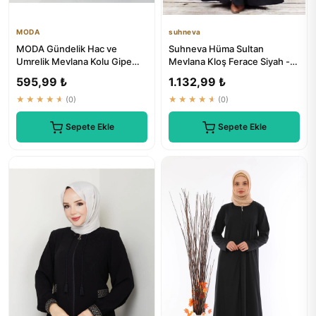
MODA
suhneva
MODA Gündelik Hac ve
Suhneva Hüma Sultan
Umrelik Mevlana Kolu Gipe
Mevlana Kloş Ferace Siyah -
Dikişli Ferace - ₺1317.91
Elegant ve Şıklı Ferace
595,99 ₺
1.132,99 ₺
★★★★★
(0)
★★★★★
(0)
Sepete Ekle
Sepete Ekle