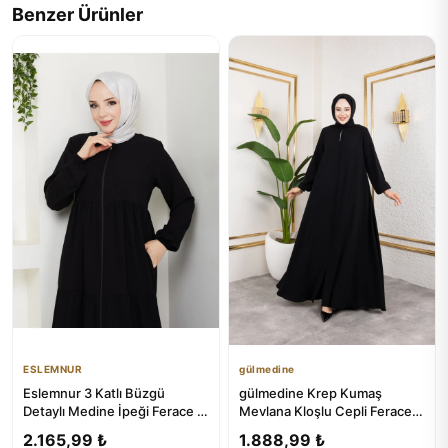
Benzer Ürünler
ESLEMNUR
gülmedine
Eslemnur 3 Katlı Büzgü
gülmedine Krep Kumaş
Detaylı Medine İpeği Ferace |
Mevlana Kloşlu Cepli Ferace
Üç Katlı Kaplı Ferace
Abaya - ₺1399
2.165,99 ₺
1.888,99 ₺