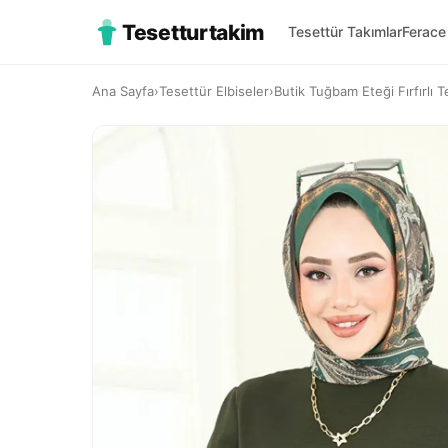
Tesetturtakim
Tesettür Takımlar
Ferace
Ana Sayfa
›
Tesettür Elbiseler
›
Butik Tuğbam Eteği Fırfırlı Te