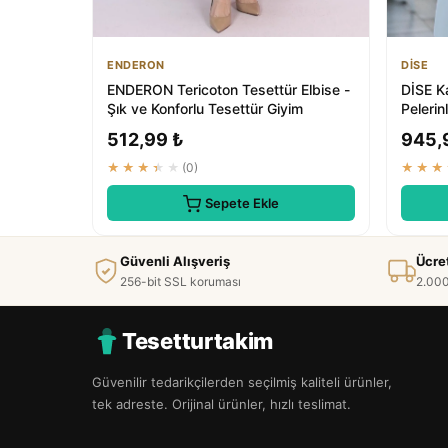
ENDERON
DİSE
ENDERON Tericoton Tesettür Elbise -
DİSE Ka
Şık ve Konforlu Tesettür Giyim
Pelerin
512,99 ₺
945,
★★★★★
(0)
★★★
Sepete Ekle
Güvenli Alışveriş
Ücre
256-bit SSL koruması
2.000
Tesetturtakim
Güvenilir tedarikçilerden seçilmiş kaliteli ürünler,
tek adreste. Orijinal ürünler, hızlı teslimat.