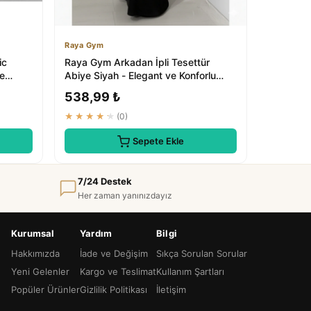
Raya Gym
ic
Raya Gym Arkadan İpli Tesettür
re
Abiye Siyah - Elegant ve Konforlu
Tesettür Elb...
538,99 ₺
★★★★★
(0)
Sepete Ekle
7/24 Destek
Her zaman yanınızdayız
Kurumsal
Yardım
Bilgi
Hakkımızda
İade ve Değişim
Sıkça Sorulan Sorular
Yeni Gelenler
Kargo ve Teslimat
Kullanım Şartları
Popüler Ürünler
Gizlilik Politikası
İletişim