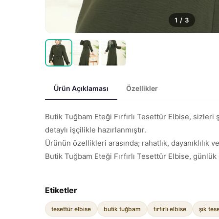
1
/
3
Ürün Açıklaması
Özellikler
Butik Tuğbam Eteği Fırfırlı Tesettür Elbise, sizleri
detaylı işçilikle hazırlanmıştır.
Ürünün özellikleri arasında; rahatlık, dayanıklılık ve
Butik Tuğbam Eteği Fırfırlı Tesettür Elbise, günlük 
Etiketler
tesettür elbise
butik tuğbam
fırfırlı elbise
şık tes