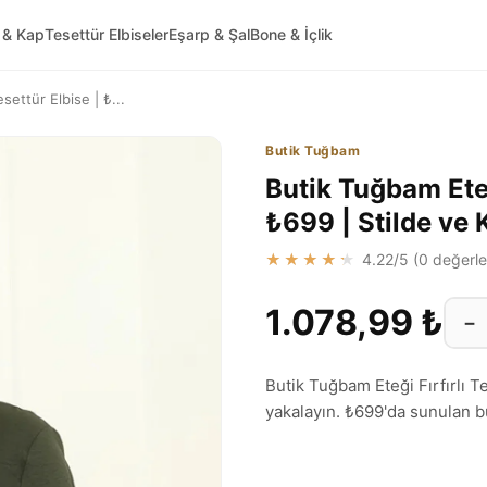
 & Kap
Tesettür Elbiseler
Eşarp & Şal
Bone & İçlik
settür Elbise | ₺...
Butik Tuğbam
Butik Tuğbam Eteği
₺699 | Stilde ve
★★★★★
4.22
/5 (
0
değerle
1.078,99 ₺
−
Butik Tuğbam Eteği Fırfırlı T
yakalayın. ₺699'da sunulan bu