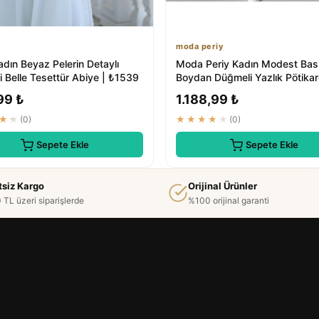
moda periy
dın Beyaz Pelerin Detaylı
Moda Periy Kadın Modest Bas
li Belle Tesettür Abiye | ₺1539
Boydan Düğmeli Yazlık Pötika
Tesettür Elbise
99 ₺
1.188,99 ₺
★★
(0)
★★★★★
(0)
Sepete Ekle
Sepete Ekle
tsiz Kargo
Orijinal Ürünler
 TL üzeri siparişlerde
%100 orijinal garanti