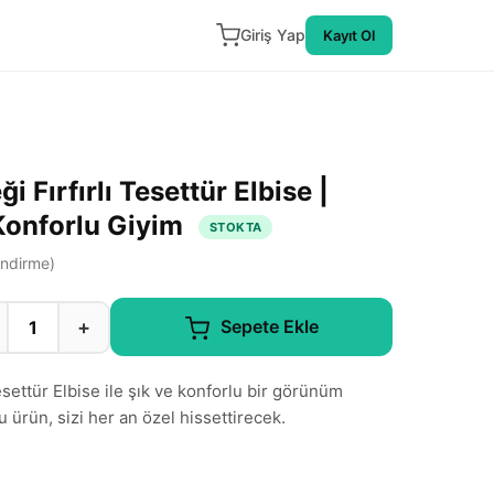
Giriş Yap
Kayıt Ol
 Fırfırlı Tesettür Elbise |
 Konforlu Giyim
STOKTA
ndirme)
+
Sepete Ekle
esettür Elbise ile şık ve konforlu bir görünüm
 ürün, sizi her an özel hissettirecek.