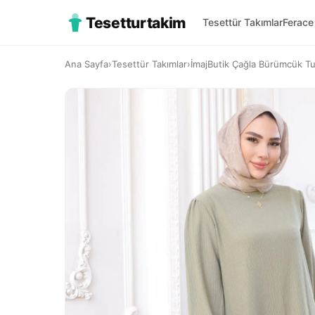
Tesetturtakim
Tesettür Takımlar
Ferace
Ana Sayfa
›
Tesettür Takımlar
›
İmajButik Çağla Bürümcük Tu