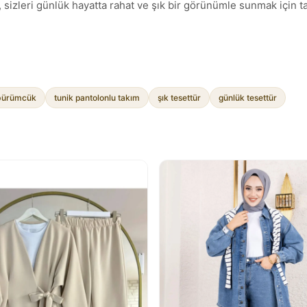
zleri günlük hayatta rahat ve şık bir görünümle sunmak için tasa
bürümcük
tunik pantolonlu takım
şık tesettür
günlük tesettür