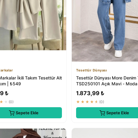
arkalar
Tesettür Dünyası
arkalar İkili Takım Tesettür Alt
Tesettür Dünyası More Denim
kım | ₺549
TSD250101 Açık Mavi - Moda
Komfort Birle...
9 ₺
1.873,99 ₺
★★
(0)
★★★★★
(0)
Sepete Ekle
Sepete Ekle