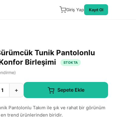
Giriş Yap
Kayıt Ol
Bürümcük Tunik Pantolonlu
Konfor Birleşimi
STOKTA
ndirme)
+
Sepete Ekle
ik Pantolonlu Takım ile şık ve rahat bir görünüm
 en trend ürünlerinden biridir.