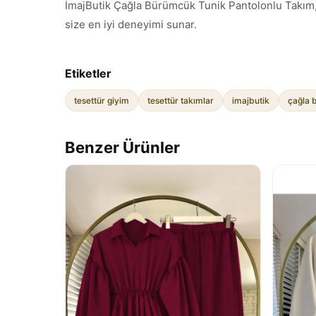
İmajButik Çağla Bürümcük Tunik Pantolonlu Takım, si
size en iyi deneyimi sunar.
Etiketler
tesettür giyim
tesettür takımlar
imajbutik
çağla 
Benzer Ürünler