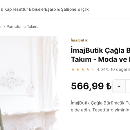
 & Kap
Tesettür Elbiseler
Eşarp & Şal
Bone & İçlik
nik Pantolonlu Takım...
İmajButik
İmajButik Çağla 
Takım - Moda ve 
★★★★★
4.04
/5 (
0
değerle
566,99 ₺
−
İmajButik Çağla Bürümcük Tun
elde edin. Tesettür giyiminin