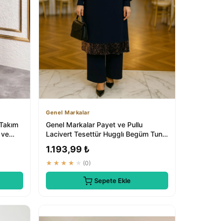
Genel Markalar
 Takım
Genel Markalar Payet ve Pullu
 ve
Lacivert Tesettür Hugglı Begüm Tunik
Pantolon T...
1.193,99 ₺
★★★★★
(0)
Sepete Ekle