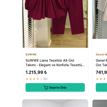
SUWWE
Genel M
SUWWE Liana Tesettür Alt-Üst
Genel M
Takımı - Elegant ve Konforlu Tesettür
Üst Ta
Giyim
1.215,99 ₺
741,9
★★★★★
(0)
★★★
Sepete Ekle