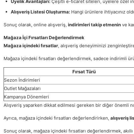
Üyelik Avantajları:
Çeşitli e-ticaret siteleri, üyelere özel 
Alışveriş Listesi Oluşturma:
Hangi ürünlere ihtiyacınız ol
Sonuç olarak, online alışveriş,
indirimleri takip etmenin
ve kar
Mağaza İçi Fırsatları Değerlendirmek
Mağaza içindeki fırsatlar
, alışveriş deneyiminizi zenginleşti
Mağaza içindeki fırsatları değerlendirmek, sadece indirimli ü
Fırsat Türü
Sezon İndirimleri
Outlet Mağazaları
Kampanya Dönemleri
Alışveriş yaparken dikkat edilmesi gereken bir diğer önemli n
Ayrıca, mağaza içindeki fırsatları değerlendirirken,
alışveriş li
Sonuç olarak, mağaza içindeki fırsatları değerlendirmek, akıllı