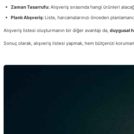
Zaman Tasarrufu:
Alışveriş sırasında hangi ürünleri alacağ
Planlı Alışveriş:
Liste, harcamalarınızı önceden planlamanıza
Alışveriş listesi oluşturmanın bir diğer avantajı da,
duygusal h
Sonuç olarak, alışveriş listesi yapmak, hem bütçenizi korumanı