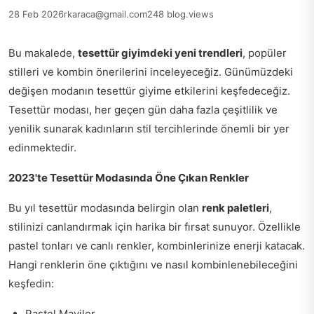
28 Feb 2026
rkaraca@gmail.com
248 blog.views
Bu makalede,
tesettür giyimdeki yeni trendleri
, popüler
stilleri ve kombin önerilerini inceleyeceğiz. Günümüzdeki
değişen modanın tesettür giyime etkilerini keşfedeceğiz.
Tesettür modası, her geçen gün daha fazla çeşitlilik ve
yenilik sunarak kadınların stil tercihlerinde önemli bir yer
edinmektedir.
2023'te Tesettür Modasında Öne Çıkan Renkler
Bu yıl tesettür modasında belirgin olan
renk paletleri
,
stilinizi canlandırmak için harika bir fırsat sunuyor. Özellikle
pastel tonları ve canlı renkler, kombinlerinize enerji katacak.
Hangi renklerin öne çıktığını ve nasıl kombinlenebileceğini
keşfedin:
Pastel Maviler