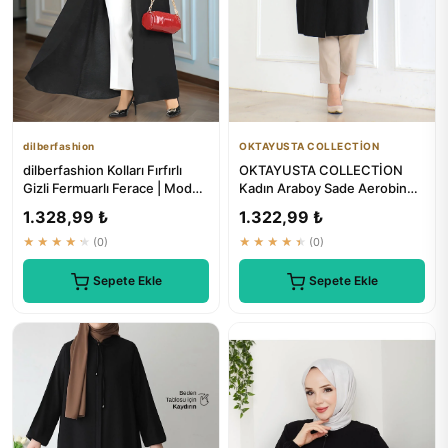
dilberfashion
OKTAYUSTA COLLECTİON
dilberfashion Kolları Fırfırlı
OKTAYUSTA COLLECTİON
Gizli Fermuarlı Ferace | Moda
Kadın Araboy Sade Aerobin
ve Şıklık
Kap&Ferace Günlük Siyah
1.328,99 ₺
1.322,99 ₺
★★★★★
(0)
★★★★★
(0)
Sepete Ekle
Sepete Ekle