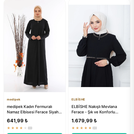
medipek
ELBİSHE
medipek Kadın Fermuralı
ELBİSHE Nakışlı Mevlana
Namaz Elbisesi Ferace Siyah -
Ferace - Şık ve Konforlu
Premium Kalite
Tesettür Giyim
641,99 ₺
1.679,99 ₺
★★★★★
(0)
★★★★★
(0)