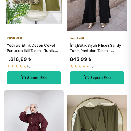
YEDİLALE
İmajButik
Yedilale Etnik Desen Ceket
İmajButik Siyah Piliseli Sandy
Pantolon İkili Takım - Tunik,
Tunik Pantolon Takımı -
Kuşak ve Pantolon Dahil
Elegant Tesettür Giyim
1.618,99 ₺
845,99 ₺
★★★★★
(0)
★★★★★
(0)
Sepete Ekle
Sepete Ekle