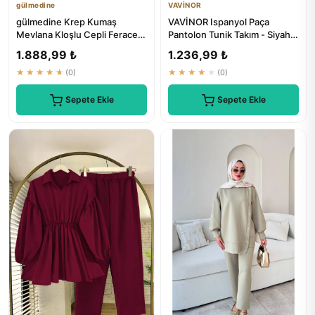
gülmedine
VAVİNOR
gülmedine Krep Kumaş
VAVİNOR Ispanyol Paça
Mevlana Kloşlu Cepli Ferace
Pantolon Tunik Takım - Siyah |
Abaya - ₺1399
Moda ve Şıklık İçin
1.888,99 ₺
1.236,99 ₺
★★★★★
(0)
★★★★★
(0)
Sepete Ekle
Sepete Ekle