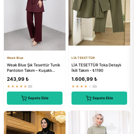
Weak Blue
LİA TESETTÜR
Weak Blue Şık Tesettür Tunik
LİA TESETTÜR Toka Detaylı
Pantolon Takım – Kuşaklı
İkili Takım - ₺1190
Düğmeli Uzun Kollu İkil...
243,99 ₺
1.606,99 ₺
★★★★★
(0)
★★★★★
(0)
Sepete Ekle
Sepete Ekle