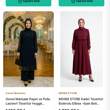
Sepete Ekle
Sepete Ekle
Genel Markalar
MİHRA STORE
Genel Markalar Payet ve Pullu
MİHRA STORE Kadın Tesettür
Lacivert Tesettür Hugglı
Bolerolu Elbise -liyan Beli
Begüm Tunik Pantolon T...
Lastikli Yelekli Dabıl...