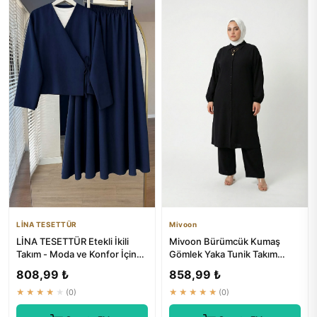
LİNA TESETTÜR
Mivoon
LİNA TESETTÜR Etekli İkili
Mivoon Bürümcük Kumaş
Takım - Moda ve Konfor İçin
Gömlek Yaka Tunik Takım
Mükemmel Çözüm
Düğmeli Tesettüre Uygun 2XL
808,99 ₺
858,99 ₺
6XL
★★★★★
(0)
★★★★★
(0)