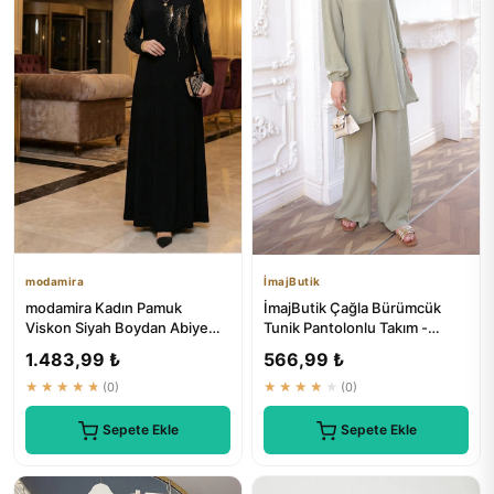
modamira
İmajButik
modamira Kadın Pamuk
İmajButik Çağla Bürümcük
Viskon Siyah Boydan Abiye
Tunik Pantolonlu Takım -
Büyük Beden Kol Ve Önü Taş
Moda ve Konfor Birleşimi
1.483,99 ₺
566,99 ₺
Det...
★★★★★
(0)
★★★★★
(0)
Sepete Ekle
Sepete Ekle