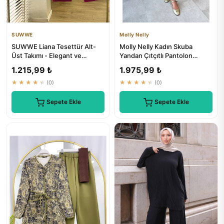
SUWWE
Molly Nelly
SUWWE Liana Tesettür Alt-
Molly Nelly Kadın Skuba
Üst Takımı - Elegant ve
Yandan Çıtçıtlı Pantolon
Konforlu Tesettür Giyim
Tesettür Takımı
1.215,99 ₺
1.975,99 ₺
★★★★★
(0)
★★★★★
(0)
Sepete Ekle
Sepete Ekle