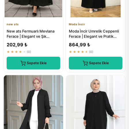
new ats
Moda İncir
New ats Fermuarlı Mevlana
Moda İncir Umrelik Ceppenli
Ferace | Elegant ve Şık
Ferace | Elegant ve Pratik
Tesettür Giyim
Tesettür Giyim
202,99 ₺
864,99 ₺
★★★★★
(0)
★★★★★
(0)
Sepete Ekle
Sepete Ekle