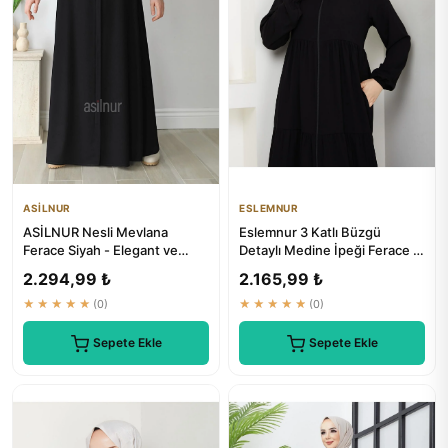
ASİLNUR
ESLEMNUR
ASİLNUR Nesli Mevlana
Eslemnur 3 Katlı Büzgü
Ferace Siyah - Elegant ve
Detaylı Medine İpeği Ferace |
Konforlu Tesettür Giyim
Üç Katlı Kaplı Ferace
2.294,99 ₺
2.165,99 ₺
★★★★★
(0)
★★★★★
(0)
Sepete Ekle
Sepete Ekle