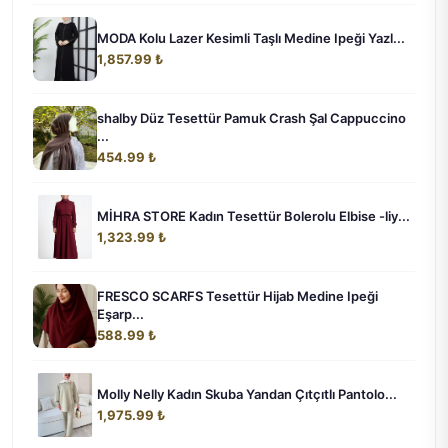
MODA Kolu Lazer Kesimli Taşlı Medine Ipeği Yazl...
1,857.99 ₺
shalby Düz Tesettür Pamuk Crash Şal Cappuccino
...
454.99 ₺
MİHRA STORE Kadın Tesettür Bolerolu Elbise -liy...
1,323.99 ₺
FRESCO SCARFS Tesettür Hijab Medine Ipeği
Eşarp...
588.99 ₺
Molly Nelly Kadın Skuba Yandan Çıtçıtlı Pantolo...
1,975.99 ₺