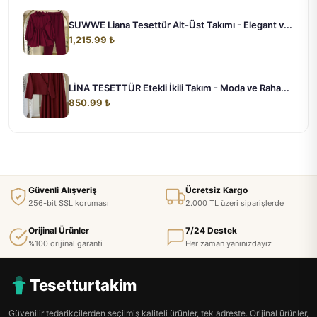
SUWWE Liana Tesettür Alt-Üst Takımı - Elegant v...
1,215.99 ₺
LİNA TESETTÜR Etekli İkili Takım - Moda ve Raha...
850.99 ₺
Güvenli Alışveriş
Ücretsiz Kargo
256-bit SSL koruması
2.000 TL üzeri siparişlerde
Orijinal Ürünler
7/24 Destek
%100 orijinal garanti
Her zaman yanınızdayız
Tesetturtakim
Güvenilir tedarikçilerden seçilmiş kaliteli ürünler, tek adreste. Orijinal ürünler,