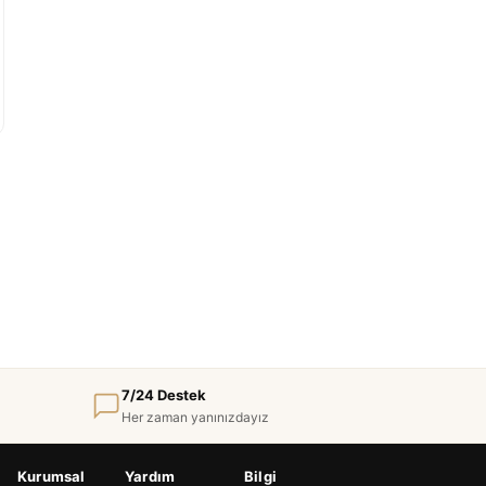
7/24 Destek
Her zaman yanınızdayız
Kurumsal
Yardım
Bilgi