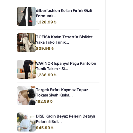
dilberfashion Kolları Fırfırlı Gizli
Fermuarlı ...
1,328.99 ₺
TOFİSA Kadın Tesettür Bisiklet
Yaka Triko Tunik...
809.99 ₺
VAVİNOR Ispanyol Paça Pantolon
Tunik Takım - Si...
1,236.99 ₺
Tergek Fırfırlı Kaymaz Topuz
Tokası Siyah Kıska...
182.99 ₺
DİSE Kadın Beyaz Pelerin Detaylı
Pelerinli Bell...
945.99 ₺