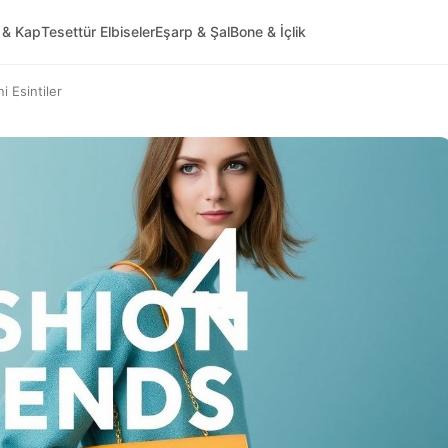
 & Kap
Tesettür Elbiseler
Eşarp & Şal
Bone & İçlik
i Esintiler