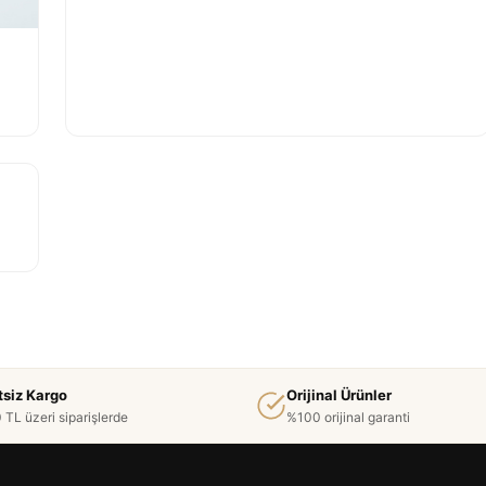
tsiz Kargo
Orijinal Ürünler
 TL üzeri siparişlerde
%100 orijinal garanti