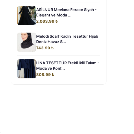
ASİLNUR Mevlana Ferace Siyah -
Elegant ve Moda ...
2,063.99 ₺
Melodi Scarf Kadın Tesettür Hijab
Deniz Havuz S...
743.99 ₺
LİNA TESETTÜR Etekli İkili Takım -
Moda ve Konf...
808.99 ₺