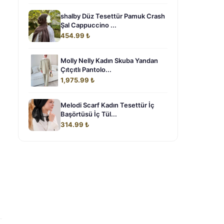
shalby Düz Tesettür Pamuk Crash
Şal Cappuccino ...
454.99 ₺
Molly Nelly Kadın Skuba Yandan
Çıtçıtlı Pantolo...
1,975.99 ₺
Melodi Scarf Kadın Tesettür İç
Başörtüsü İç Tül...
314.99 ₺