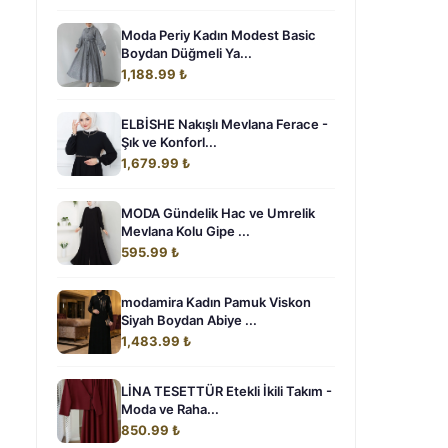
Moda Periy Kadın Modest Basic
Boydan Düğmeli Ya...
1,188.99 ₺
ELBİSHE Nakışlı Mevlana Ferace -
Şık ve Konforl...
1,679.99 ₺
MODA Gündelik Hac ve Umrelik
Mevlana Kolu Gipe ...
595.99 ₺
modamira Kadın Pamuk Viskon
Siyah Boydan Abiye ...
1,483.99 ₺
LİNA TESETTÜR Etekli İkili Takım -
Moda ve Raha...
850.99 ₺