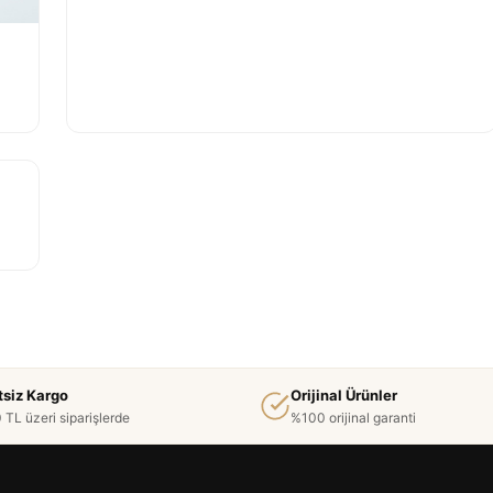
tsiz Kargo
Orijinal Ürünler
 TL üzeri siparişlerde
%100 orijinal garanti