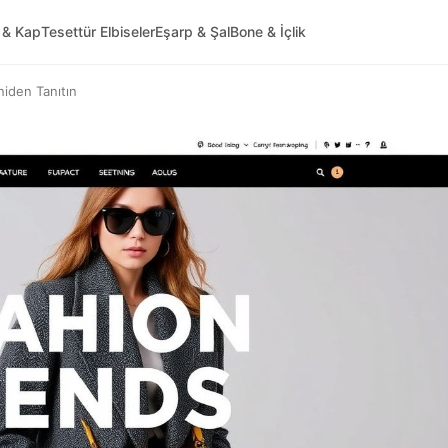
 & Kap
Tesettür Elbiseler
Eşarp & Şal
Bone & İçlik
niden Tanıtın