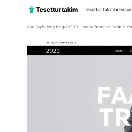
Tesetturtakim
Tesettür Takımlar
Ferace
Ana Sayfa
›
blog.blog
›
2023 Yılı Moda Trendleri: Stilinizi Ye