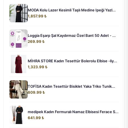
MODA Kolu Lazer Kesimli Taşlı Medine Ipeği Yazl...
1,857.99 ₺
Loggia Eşarp Şal Kaydırmaz Özel Bant 50 Adet - ...
269.99 ₺
MİHRA STORE Kadın Tesettür Bolerolu Elbise -liy...
1,323.99 ₺
TOFİSA Kadın Tesettür Bisiklet Yaka Triko Tunik...
809.99 ₺
medipek Kadın Fermuralı Namaz Elbisesi Ferace S...
641.99 ₺