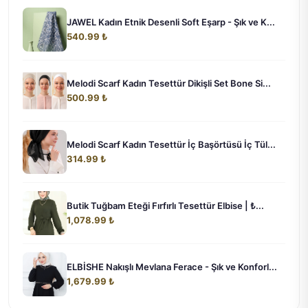
JAWEL Kadın Etnik Desenli Soft Eşarp - Şık ve K...
540.99 ₺
Melodi Scarf Kadın Tesettür Dikişli Set Bone Si...
500.99 ₺
Melodi Scarf Kadın Tesettür İç Başörtüsü İç Tül...
314.99 ₺
Butik Tuğbam Eteği Fırfırlı Tesettür Elbise | ₺...
1,078.99 ₺
ELBİSHE Nakışlı Mevlana Ferace - Şık ve Konforl...
1,679.99 ₺