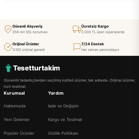
Güvenli Alışveriş
Ücretsiz Kargo
256-bit SSL koruması
2.000 TL üzeri siparişlerde
Orijinal Ürünler
7/24 Destek
%100 orijinal garanti
Her zaman yanınızdayız
Tesetturtakim
Güvenilir tedarikçilerden seçilmiş kaliteli ürünler, tek adreste. Orijinal ürünler,
hızlı teslimat.
Kurumsal
Yardım
Hakkımızda
İade ve Değişim
Yeni Gelenler
Kargo ve Teslimat
Popüler Ürünler
Gizlilik Politikası