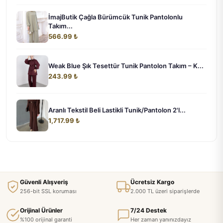
İmajButik Çağla Bürümcük Tunik Pantolonlu
Takım...
566.99 ₺
Weak Blue Şık Tesettür Tunik Pantolon Takım – K...
243.99 ₺
Aranlı Tekstil Beli Lastikli Tunik/Pantolon 2'l...
1,717.99 ₺
Güvenli Alışveriş
Ücretsiz Kargo
256-bit SSL koruması
2.000 TL üzeri siparişlerde
Orijinal Ürünler
7/24 Destek
%100 orijinal garanti
Her zaman yanınızdayız