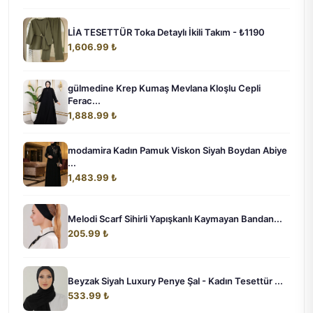
LİA TESETTÜR Toka Detaylı İkili Takım - ₺1190
1,606.99 ₺
gülmedine Krep Kumaş Mevlana Kloşlu Cepli
Ferac...
1,888.99 ₺
modamira Kadın Pamuk Viskon Siyah Boydan Abiye
...
1,483.99 ₺
Melodi Scarf Sihirli Yapışkanlı Kaymayan Bandan...
205.99 ₺
Beyzak Siyah Luxury Penye Şal - Kadın Tesettür ...
533.99 ₺