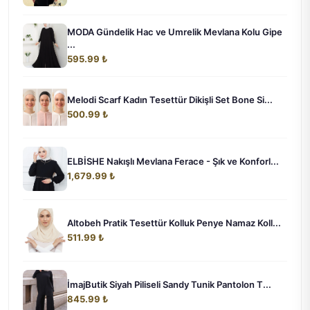
MODA Gündelik Hac ve Umrelik Mevlana Kolu Gipe
...
595.99 ₺
Melodi Scarf Kadın Tesettür Dikişli Set Bone Si...
500.99 ₺
ELBİSHE Nakışlı Mevlana Ferace - Şık ve Konforl...
1,679.99 ₺
Altobeh Pratik Tesettür Kolluk Penye Namaz Koll...
511.99 ₺
İmajButik Siyah Piliseli Sandy Tunik Pantolon T...
845.99 ₺