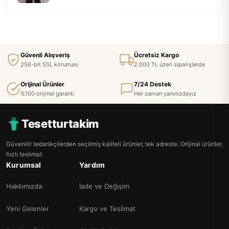
Güvenli Alışveriş
Ücretsiz Kargo
256-bit SSL koruması
2.000 TL üzeri siparişlerde
Orijinal Ürünler
7/24 Destek
%100 orijinal garanti
Her zaman yanınızdayız
Tesetturtakim
Güvenilir tedarikçilerden seçilmiş kaliteli ürünler, tek adreste. Orijinal ürünler,
hızlı teslimat.
Kurumsal
Yardım
Hakkımızda
İade ve Değişim
Yeni Gelenler
Kargo ve Teslimat