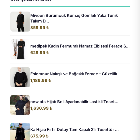
Mivoon Bürümcük Kumaş Gömlek Yaka Tunik
Takım D...
858.99 ₺
medipek Kadın Fermuralı Namaz Elbisesi Ferace S...
628.99 ₺
Eslemnur Nakışlı ve Bağcıklı Ferace - Güzellik ...
1,189.99 ₺
new ats Hijab Beli Ayarlanabilir Lastikli Teset...
1,630.99 ₺
Ka Hijab Fırfır Detay Tam Kapalı 2'li Tesettür ...
675.99 ₺